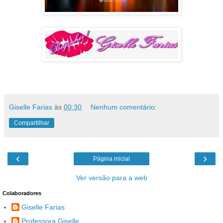
Giselle Farias
às
00:30
Nenhum comentário:
Compartilhar
‹
›
Página inicial
Ver versão para a web
Colaboradores
Giselle Farias
Professora Giselle