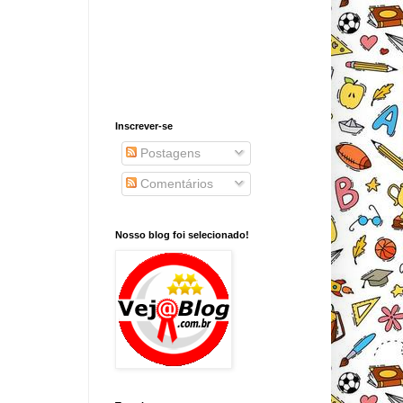
Inscrever-se
Postagens
Comentários
Nosso blog foi selecionado!