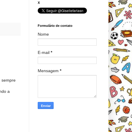
X
Formulário de contato
Nome
E-mail
*
Mensagem
*
é sempre
ndo a