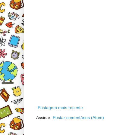
Postagem mais recente
Assinar:
Postar comentários (Atom)